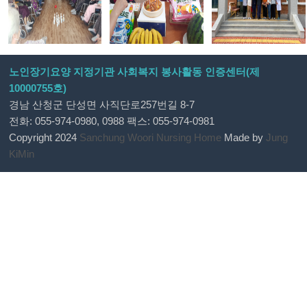
노인장기요양 지정기관 사회복지 봉사활동 인증센터(제
10000755호)
경남 산청군 단성면 사직단로257번길 8-7
전화: 055-974-0980, 0988 팩스: 055-974-0981
Copyright 2024
Sanchung Woori Nursing Home
Made by
Jung
KiMin