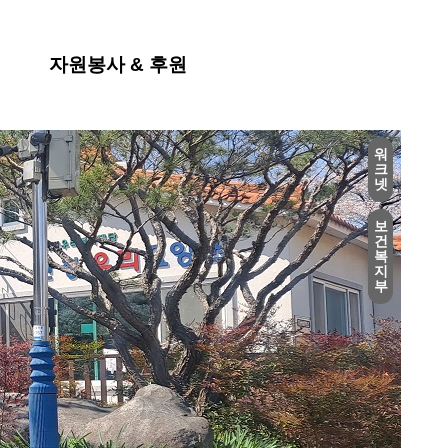
자원봉사 & 후원
워
크
넷
보
건
복
지
부