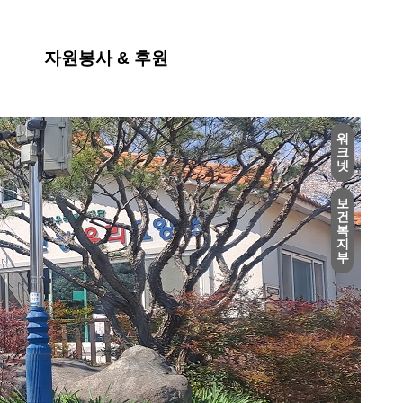
자원봉사 & 후원
워
크
넷
보
건
복
지
부