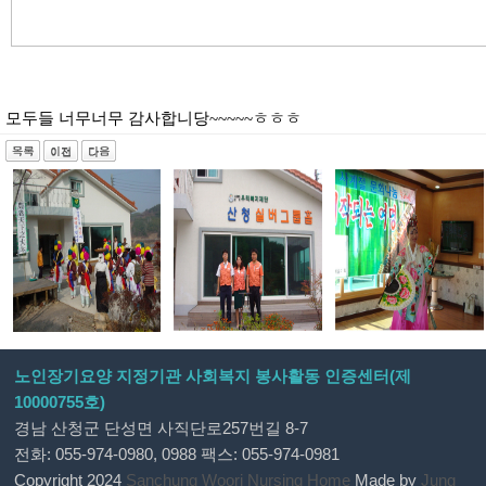
모두들 너무너무 감사합니당
ㅎㅎㅎ
~~~~~
노인장기요양 지정기관 사회복지 봉사활동 인증센터(제
10000755호)
경남 산청군 단성면 사직단로257번길 8-7
전화: 055-974-0980, 0988 팩스: 055-974-0981
Copyright 2024
Sanchung Woori Nursing Home
Made by
Jung